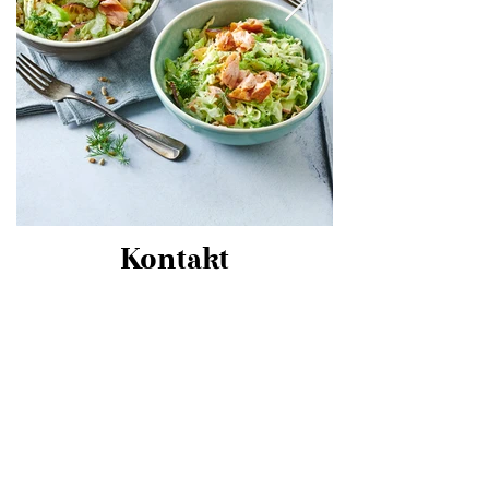
Kontakt
Ringstrasse 23 A - 45219 Essen NRW
Mail:
info@schulte-ladbeck-fotografie.de
Tel:
+49 2054 875 4411
Aus Düsseldorf und Essen HBF erreichbar
über die S6
Impressum