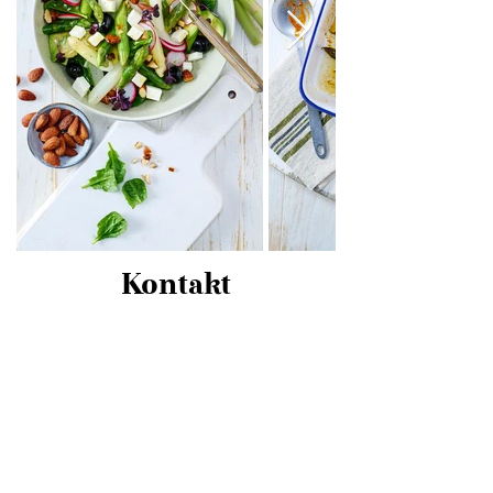
Kontakt
Ringstrasse 23 A - 45219 Essen NRW
Mail:
info@schulte-ladbeck-fotografie.de
Tel:
+49 2054 875 4411
Aus Düsseldorf und Essen HBF erreichbar
über die S6