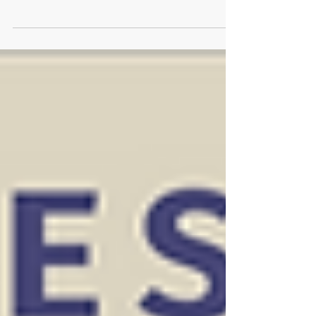
ist nun endlich online! Unser Münchner Kunde ist ein
bayerisches Familienunternehmen...