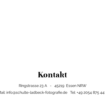
Kontakt
Ringstrasse 23 A - 45219 Essen NRW
ail:
info@schulte-ladbeck-fotografie.de
Tel: +49 2054 875 44
Aus Düsseldorf und Essen HBF erreichbar über die S6